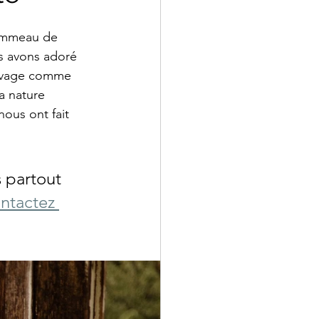
Hammeau de 
s avons adoré 
sauvage comme 
a nature 
ous ont fait 
 partout 
ntactez 