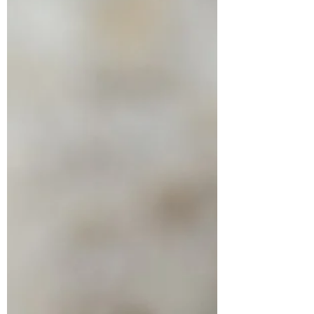
connais très bien ce lieu en tant que
fleuriste de mariage, c'est toujours un
plaisir de le redécouvrir sous un nouveau
jour en fonction du design floral que j'y
prévois. Toute de vert et blanc, la
décoration florale du mariage de ce
couple Anglo-péruvien était simple et à la
fois élégan