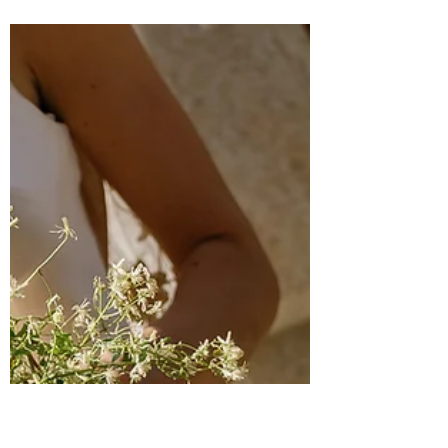
Mariage de Margot &
Guillaume au Mas
Saint-Germain
Cet été, j'avais rendez-vous avec Margot
et Guillaume au très beau Mas Saint-
Germain pour un mariage intimiste en
tout petit comité, fleuri de façon élégante
et chic. Hortensias blancs en flottaison
dans la fontaine, cascade de roses pêche
et caramel retombant au pied de la table
d'honneur, coupe de fruits vintage
détournée en centre de table
généreusement fleuris... la décoration
florale de ce mariage près de Montpellier
est venue ponctuée le grand jour de ces
amoureux avec