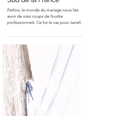
Mariage de Janelle &
Austin dans un
domaine privé du
Sud de la France
Parfois, le monde du mariage nous fait
avoir de vrais coups de foudre
professionnels. Ce fut le cas pour Janelle
dont l'aura traverse son compte instagram
d'influenceuse américaine tant ses
bonnes vibes la rendent immédiatement
sympathique. J'ai donc été très flattée
qu'elle fasse appel à moi pour devenir la
fleuriste de son mariage dans le sud de la
France, au domaine privé de sa tante à
Roujan, avec son tout aussi gentil mari
Austin. L'avantage des mariages intimistes