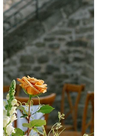
tant sur le design (épuré mais travaillé)
que le choix des fleurs qu'il voulait les
plus blanches possibles. La preuve en
images - avec les photos incroyables
(comme toujours) de Clarisse et Johan -
qu'un simple bouquet de mariée
d'hortensias blanc peut être une pièce
résolument mode, tout en textures
veloutés p